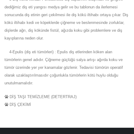
dediğimiz diş eti yangısı medya gelir ve bu tablonun da ilerlemesi
sonucunda diş etinin geri çekilmesi ile diş kökü iltihabı ortaya çıkar. Diş
kökü iltihabı kedi ve köpeklerde çiğneme ve beslenmesinde zorluklar,
dişlerde ağrı, diş kökünde fistül, ağızda koku gibi problemlere ve diş
kayıplarına neden olur.
4-Epulis (diş eti tümörleri) : Epulis diş etlerinden köken alan
tümörlerin genel adıdır. Çiğneme güçlüğü salya artışı ağırda koku ve
tümör üzerinde yer yer kanamalar gözlenir. Tedavisi tümörün operatif
olarak uzaklaştırılmasıdır çoğunlukla tümörlerin kötü huylu olduğu
unutulmamalıdır.
DİŞ TAŞI TEMİZLEME (DETERTRAJ)
DİŞ ÇEKİMİ