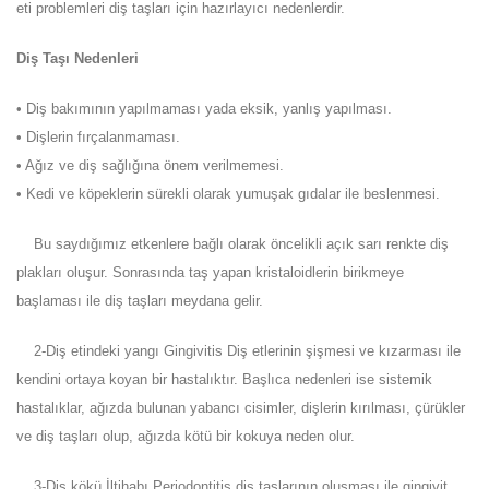
eti problemleri diş taşları için hazırlayıcı nedenlerdir.
Diş Taşı Nedenleri
• Diş bakımının yapılmaması yada eksik, yanlış yapılması.
• Dişlerin fırçalanmaması.
• Ağız ve diş sağlığına önem verilmemesi.
• Kedi ve köpeklerin sürekli olarak yumuşak gıdalar ile beslenmesi.
Bu saydığımız etkenlere bağlı olarak öncelikli açık sarı renkte diş
plakları oluşur. Sonrasında taş yapan kristaloidlerin birikmeye
başlaması ile diş taşları meydana gelir.
2-Diş etindeki yangı Gingivitis Diş etlerinin şişmesi ve kızarması ile
kendini ortaya koyan bir hastalıktır. Başlıca nedenleri ise sistemik
hastalıklar, ağızda bulunan yabancı cisimler, dişlerin kırılması, çürükler
ve diş taşları olup, ağızda kötü bir kokuya neden olur.
3-Diş kökü İltihabı Periodontitis diş taşlarının oluşması ile gingivit